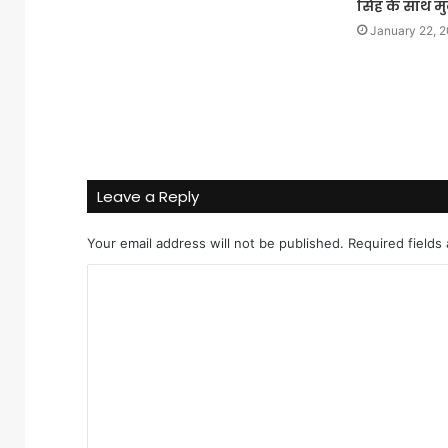
सिंह के साथ 
January 22, 
Leave a Reply
Your email address will not be published.
Required fields
C
o
m
m
e
n