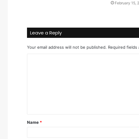
February 15, 
Leave a Reply
Your email address will not be published.
Required fields
C
o
m
m
e
n
t
Name
*
*