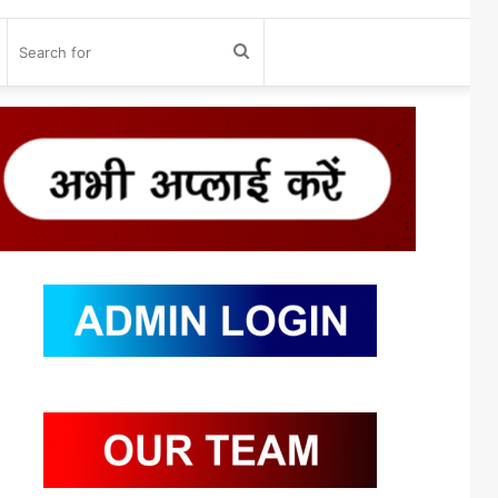
og
Search
n
for