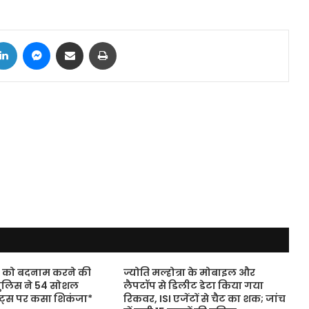
tter
LinkedIn
Messenger
Share via Email
Print
5 को बदनाम करने की
ज्योति मल्होत्रा के मोबाइल और
पुलिस ने 54 सोशल
लैपटॉप से डिलीट डेटा किया गया
ट्स पर कसा शिकंजा*
रिकवर, ISI एजेंटों से चैट का शक; जांच