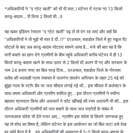
*अधिकारियों ने ”द ग्रेट खली” को भी दी मात..! घंटेभर में गटक गए 13 किलो
काजू-बादाम… पी लिया 2 किलो घी…◊
यह खबर इंडियन रेसलर ”द ग्रेट खली” पढ़ लें तो दंग रह जाएं और कहें कि
”अधिकारियों ने तो मुझे भी मात दे दी..!?” दरअसल, शहडोल जिले में हुए स्कूल पेंट
घोटाले के बाद अब काजू-बादाम घोटाला सामने आया है… मजे की बात यह है कि
पानी बचाने का ज्ञान देने ग्रामीणों के बीच पहुंचे अधिकारी करीब घंटेभर में ही 13
किलो काजू-बादाम खाने के साथ ऊपर से 2 किलो घी अलग पी गए और सरकार के
नाम 24 हजार रुपए का बिल फाड़ दिया… दरअसल, शहडोल जिले के गोरपारू
ब्लॉक की भदावाही ग्राम पंचायत में जलगंगा संवर्धन अभियान के तहत 25 मई को
झुंझा नाला के स्टॉप डैम पर जल चौपाल लगाई गई थी… इस चौपाल में कलेक्टर के
साथ तमाम अधिकारी और ग्रामीण शामिल हुए… इस दौरान ग्रामीणों ने पसीना
बहाकर श्रमदान किया और अफसरों ने फोट खींचाई की रस्म अदायगी भी की… इस
दौरान अधिकारी ग्रामीणों को जल बचाने के साथ जल स्त्रोतों के संबंध में
जागरूकता संदेश भी देते नजर आए… ग्रामीण इस संदेश से कितने जागरूक हुए
यह तो शोध का विषय है, लेकिन घंटेभर के इस आयोजन का जो बिल फटा उसे देख
हर कोई हैरत में है… इन अधिकारियों की आवभगत में 5-5 किलो काजू-बादाम के