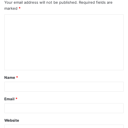
Your email address will not be published.
Required fields are
marked
*
C
o
m
m
e
n
t
Name
*
*
Email
*
Website