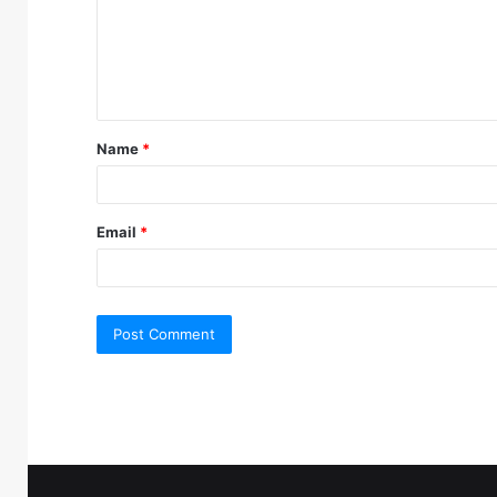
m
e
n
t
Name
*
*
Email
*