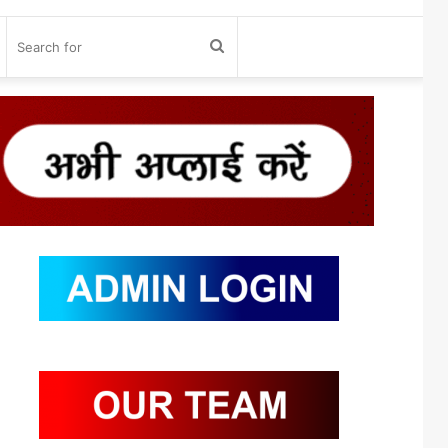
og
Search
n
for