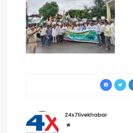
Facebook
Twi
24x7livekhabar
Website