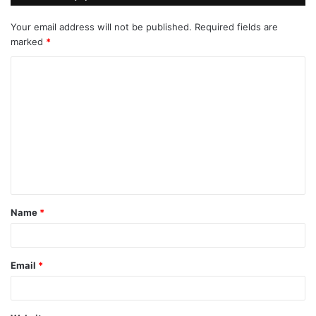
Your email address will not be published.
Required fields are
marked
*
C
o
m
m
e
n
t
Name
*
*
Email
*