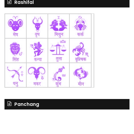
Rashifal
Panchang