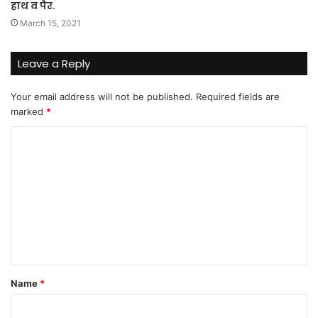
हाथ व पैर.
March 15, 2021
Leave a Reply
Your email address will not be published.
Required fields are
marked
*
C
o
m
m
e
n
t
Name
*
*