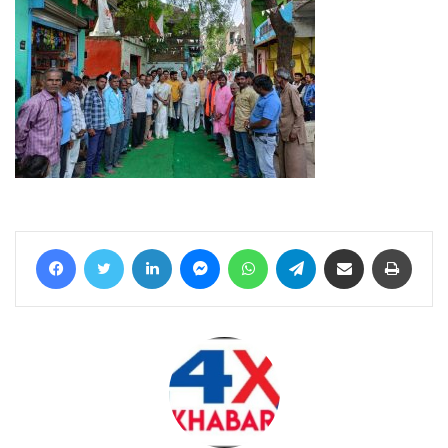
Facebook
Twitter
LinkedIn
Messenger
WhatsApp
Telegram
Share via Email
Print