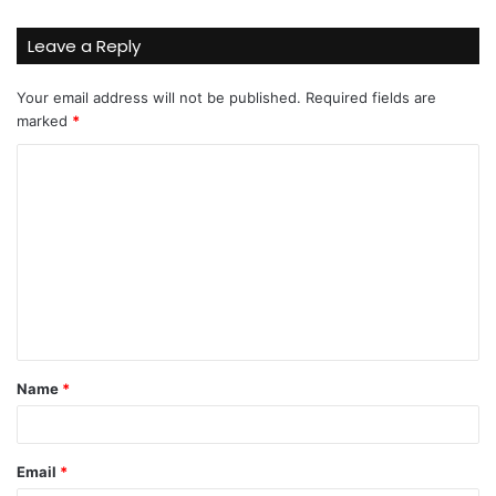
Leave a Reply
Your email address will not be published.
Required fields are
marked
*
C
o
m
m
e
n
t
Name
*
*
Email
*