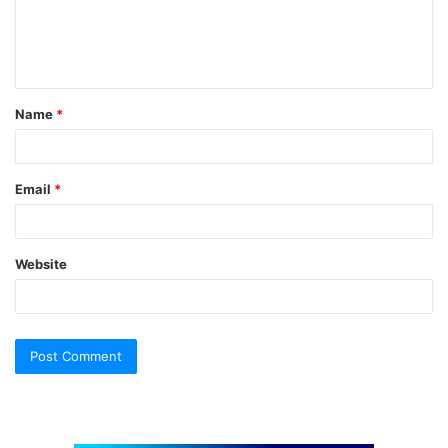
e
n
t
Name
*
*
Email
*
Website