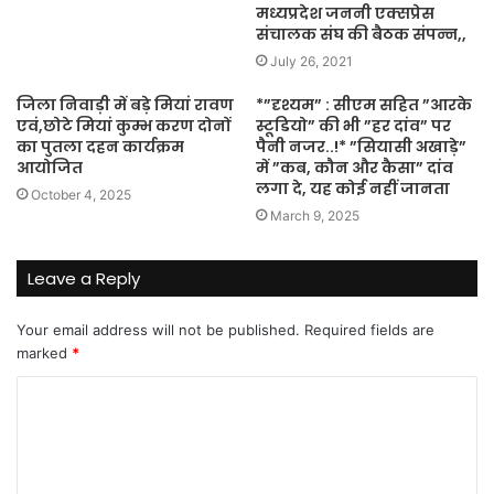
मध्यप्रदेश जननी एक्सप्रेस
संचालक संघ की बैठक संपन्न,,
July 26, 2021
जिला निवाड़ी में बड़े मियां रावण
*”दृश्यम” : सीएम सहित ”आरके
एवं,छोटे मियां कुम्भ करण दोनों
स्टूडियो” की भी ”हर दांव” पर
का पुतला दहन कार्यक्रम
पैनी नजर..!* ”सियासी अखाड़े”
आयोजित
में ”कब, कौन और कैसा” दांव
लगा दे, यह कोई नहीं जानता
October 4, 2025
March 9, 2025
Leave a Reply
Your email address will not be published.
Required fields are
marked
*
C
o
m
m