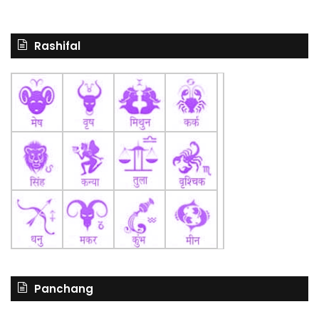
Rashifal
Panchang