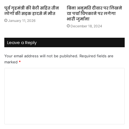
पूर्व गृहमंत्री की बेटी सहित तीन
बिना अनुमति दीवार पर लिखने
लोगों की सड़क हादसे में मौत
या पर्चा चिपकाने पर लगेगा
भारी जुर्माना
January 11, 2026
December 18, 2024
Leave a Reply
Your email address will not be published.
Required fields are
marked
*
C
o
m
m
e
n
t