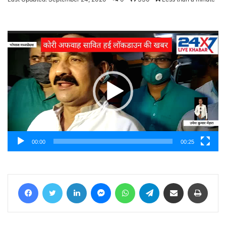
email
Video
Player
00:00
00:25
Facebook
Twitter
LinkedIn
Messenger
WhatsApp
Telegram
Share via Email
Print