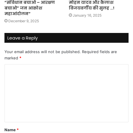
“संविधान बचाओ – आरक्षण
मोहन यादव और कैलाश
बचाओ” जन आक्रोश
विजयवर्गीय की सुलह …!
महाआंदोलन”
January 16, 2025
December 9, 2025
Leave a Reply
Your email address will not be published.
Required fields are
marked
*
C
o
m
m
e
n
t
Name
*
*