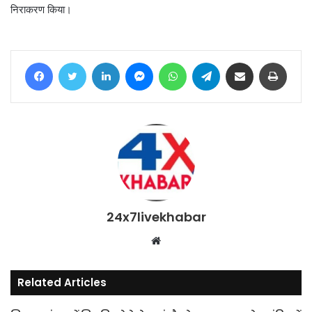
निराकरण किया।
Facebook
Twitter
LinkedIn
Messenger
WhatsApp
Telegram
Share via Email
Print
24x7livekhabar
Website
Related Articles