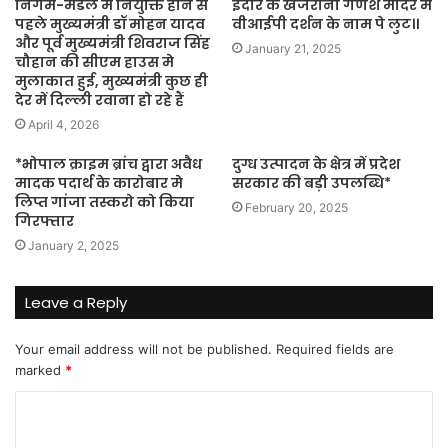
निगम-मंडल में नियुक्ति होने से
इंदौर के खजराना गणेश मंदिर में
पहले मुख्यमंत्री डॉ मोहन यादव
वीआईपी दर्शन के नाम पे लुट।।
और पूर्व मुख्यमंत्री शिवराज सिंह
January 21, 2025
चौहान की सीएम हाउस मे
मुलाकात हुई, मुख्यमंत्री कुछ ही
देर में दिल्ली रवाना हो रहे हैं
April 4, 2026
*भोपाल क्राइम ब्रांच द्वारा अवैध
दुग्ध उत्पादन के क्षेत्र में प्रदेश
मादक पदार्थ के कारोबार मे
सरकार की बड़ी उपलब्धि*
लिप्त गांजा तस्करो को किया
February 20, 2025
गिरफ्तार
January 2, 2025
Leave a Reply
Your email address will not be published.
Required fields are
marked
*
C
o