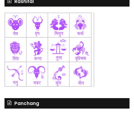
Rashifal
Panchang