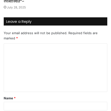
लाभान्वित*–
July 28, 2025
Leave a Reply
Your email address will not be published.
Required fields are
marked
*
C
o
m
m
e
n
t
Name
*
*