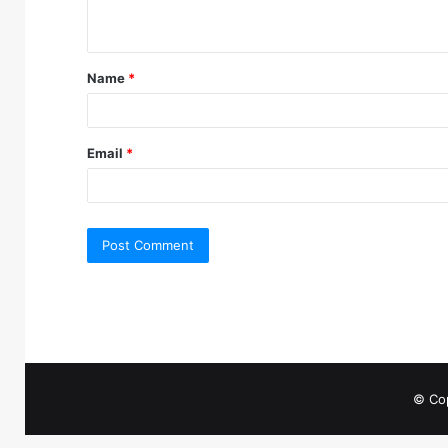
n
t
Name
*
*
Email
*
© Cop