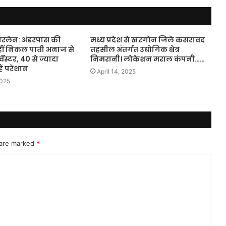
फोरलेन: अंडरपास की
मध्य प्रदेश से खरगोन जिले कसरावद
ीं निकल पाती अनाज से
तहसील अंतर्गत उद्योगिक क्षेत्र
्वेस्टर, 40 से ज्यादा
निमरानी। लोकेशन मराल कंपनी……
ैं परेशान
April 14, 2025
2025
 are marked
*