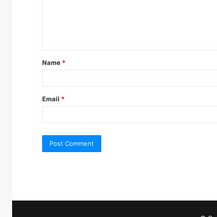
m
e
n
t
Name
*
*
Email
*