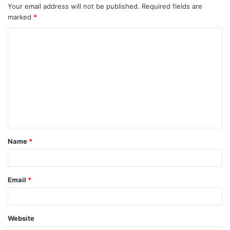
Your email address will not be published.
Required fields are
marked
*
C
o
m
m
e
n
t
Name
*
*
Email
*
Website